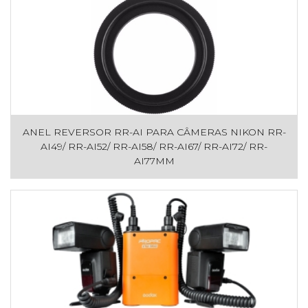
ANEL REVERSOR RR-AI PARA CÂMERAS NIKON RR-
AI49/ RR-AI52/ RR-AI58/ RR-AI67/ RR-AI72/ RR-
AI77MM