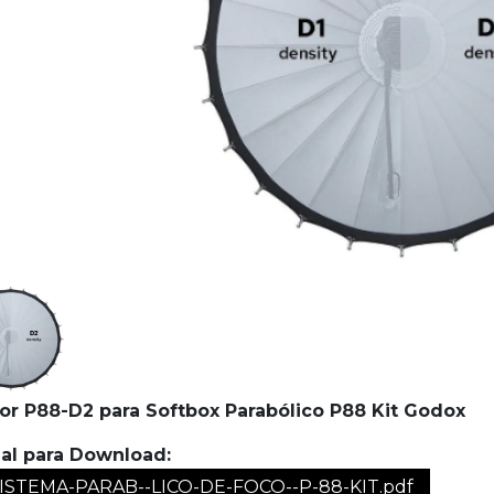
or P88-D2 para Softbox Parabólico P88 Kit Godox
al para Download:
ISTEMA-PARAB--LICO-DE-FOCO--P-88-KIT.pdf