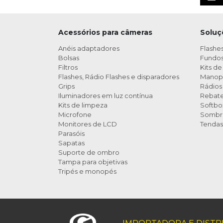
Porta Negativos
Spray
Acessórios para câmeras
Soluç
Anéis adaptadores
Flashes
Bolsas
Fundos 
Filmes e químicos
Filtros
Kits de
Flashes, Rádio Flashes e disparadores
Manop
Papeis fotográficos
Grips
Rádios 
Iluminadores em luz contínua
Rebat
Kits de limpeza
Softbo
Microfone
Sombri
Monitores de LCD
Tendas
Parasóis
Sapatas
Suporte de ombro
Tampa para objetivas
Tripés e monopés