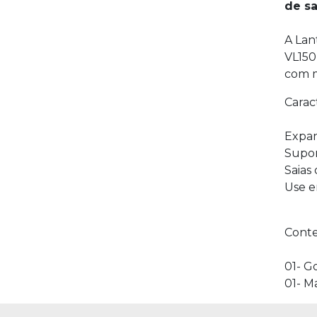
de sa
Porta Negativos
Spray
A Lan
VL150
com m
Filmes e químicos
Caract
Papeis fotográficos
Expan
Supo
Saias 
Use e
Cont
01- G
01- M