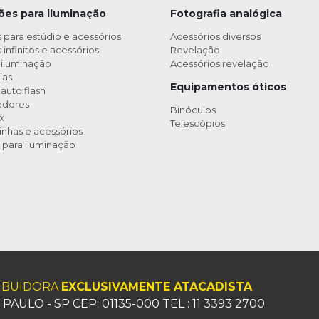
ões para iluminação
Fotografia analógica
 para estúdio e acessórios
Acessórios diversos
infinitos e acessórios
Revelação
 iluminação
Acessórios revelação
las
Equipamentos óticos
auto flash
edores
Binóculos
x
Telescópios
nhas e acessórios
 para iluminação
RIBUIDORA
EXCLUSIVAMENTE ATACADISTA
AULO - SP CEP: 01135-000 TEL : 11 3393 2700