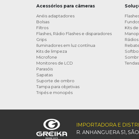
Acessórios para câmeras
Soluç
Anéis adaptadores
Flashes
Bolsas
Fundos 
Filtros
Kits de
Flashes, Rádio Flashes e disparadores
Manop
Grips
Rádios 
Iluminadores em luz contínua
Rebat
Kits de limpeza
Softbo
Microfone
Sombri
Monitores de LCD
Tendas
Parasóis
Sapatas
Suporte de ombro
Tampa para objetivas
Tripés e monopés
IMPORTADORA E DIST
R. ANHANGUERA 51, SÃO P