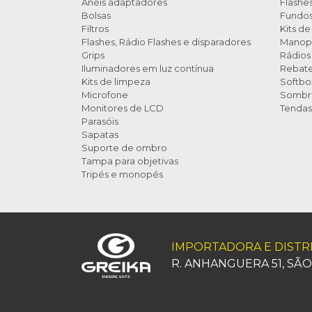
Anéis adaptadores
Flashes
Bolsas
Fundos 
Filtros
Kits de
Flashes, Rádio Flashes e disparadores
Manop
Grips
Rádios 
Iluminadores em luz contínua
Rebat
Kits de limpeza
Softbo
Microfone
Sombri
Monitores de LCD
Tendas
Parasóis
Sapatas
Suporte de ombro
Tampa para objetivas
Tripés e monopés
IMPORTADORA E DIST
R. ANHANGUERA 51, SÃO P