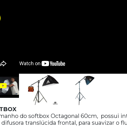
TBOX
manho do softbox Octagonal 60cm, possui int
 difusora translúcida frontal, para suavizar o 