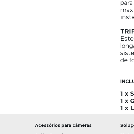
para
Porta Negativos
maxi
Spray
inst
TRI
Este
Filmes e químicos
long
Papeis fotográficos
sist
de fo
INCLU
1 x
1 x 
1 x
Acessórios para câmeras
Soluç