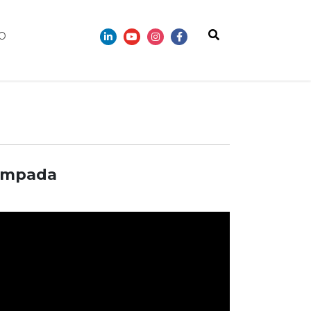
O
 Lâmpada