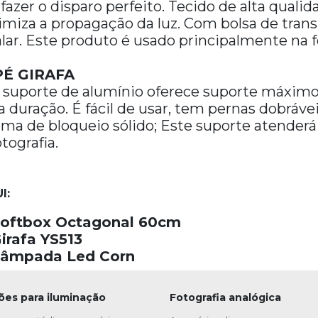
 fazer o disparo perfeito. Tecido de alta quali
miza a propagação da luz. Com bolsa de transpo
alar. Este produto é usado principalmente na f
PÉ GIRAFA
 suporte de alumínio oferece suporte máximo,
a duração. É fácil de usar, tem pernas dobráve
ema de bloqueio sólido; Este suporte atender
tografia.
I:
 Softbox Octagonal 60cm
Girafa YS513
 Lâmpada Led Corn
ões para iluminação
Fotografia analógica