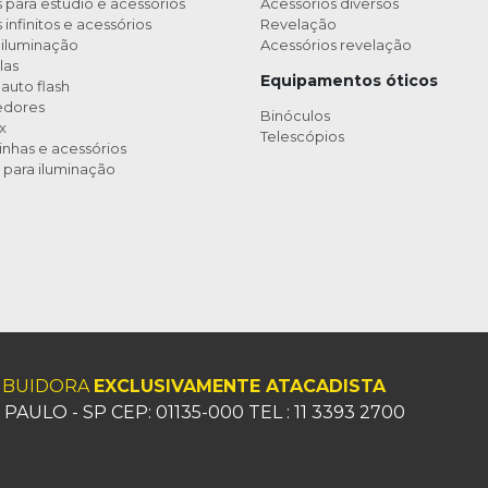
 para estúdio e acessórios
Acessórios diversos
infinitos e acessórios
Revelação
 iluminação
Acessórios revelação
las
Equipamentos óticos
auto flash
edores
Binóculos
x
Telescópios
nhas e acessórios
 para iluminação
RIBUIDORA
EXCLUSIVAMENTE ATACADISTA
AULO - SP CEP: 01135-000 TEL : 11 3393 2700