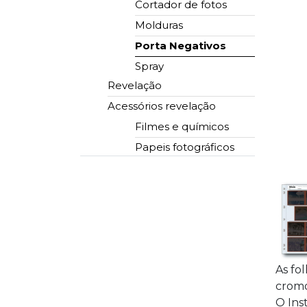
Cortador de fotos
Suportes para fundo
Molduras
infinito
Porta Negativos
Rolo de fundo infinito
Spray
Revelação
Acessórios revelação
Filmes e químicos
Papeis fotográficos
As fo
cromo
O Ins