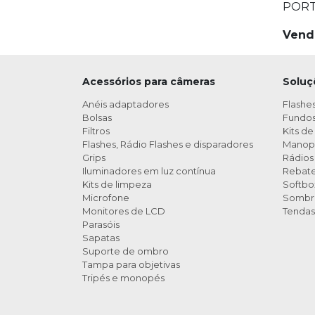
PORT
Vend
Acessórios para câmeras
Soluç
Anéis adaptadores
Flashes
Bolsas
Fundos 
Filtros
Kits de
Flashes, Rádio Flashes e disparadores
Manop
Grips
Rádios 
Iluminadores em luz contínua
Rebat
Kits de limpeza
Softbo
Microfone
Sombri
Monitores de LCD
Tendas
Parasóis
Sapatas
Suporte de ombro
Tampa para objetivas
Tripés e monopés