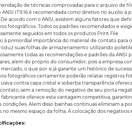
endação de técnicas comprovadas para o arquivo de fil
o ANSI IT9.16 é recomendada como diretivo no auxilio à 
. De acordo com o ANSI, existem alguns fatores que de
vos fotográficos. Todos os padrões recomendados e exigi
osamente seguidos em todos os produtos Print File
o à primordial importância do material de contato para o
produz suas folhas de armazenamento utilizando polietile
riosamente todas as recomendações e padrões da ANSI pro
ares, alem do próprio do consumidor, pois a empresa c
 mercado, o que por si já garante um histórico de sucess
vos fotográficos certamente poderão relatar registros fotog
lusiva contra capa cristal e soberba transparência ofer
 contato, sem a remoção do negativo de seu porta negati
 fabricante oferece esta vantagem competitiva, garantin
s condições. Alem disso bainhas continuas eliminam a po
s no mesmo espaço da folha. A colocação dos negativos é f
ificações: