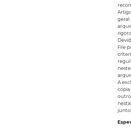
recom
Artig
geral
arqui
rigor
Devid
File 
crite
regul
neste
arqui
A exc
copia
outro
nesta
junto
Espec